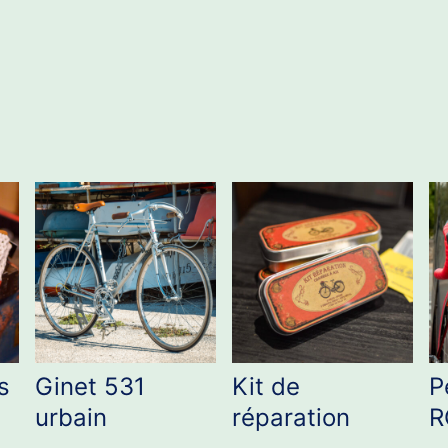
s
Ginet 531
Kit de
P
urbain
réparation
R