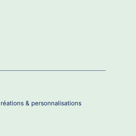
réations & personnalisations
r
u