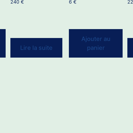
240
€
6
€
2
Ajouter au
Lire la suite
panier