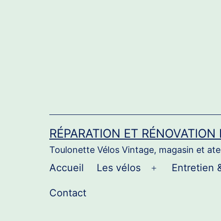
Aller
au
contenu
RÉPARATION ET RÉNOVATION
Toulonette Vélos Vintage, magasin et atel
Accueil
Les vélos
Entretien 
Ouvrir
le
Contact
menu