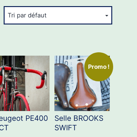
Promo !
eugeot PE400
Selle BROOKS
CT
SWIFT