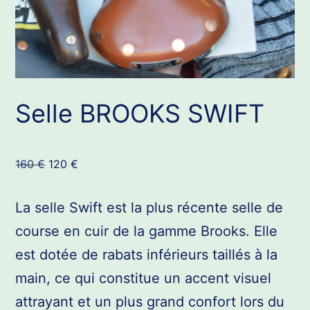
Selle BROOKS SWIFT
Le
Le
160
€
120
€
prix
prix
initial
actuel
La selle Swift est la plus récente selle de
était :
est :
course en cuir de la gamme Brooks. Elle
160 €.
120 €.
est dotée de rabats inférieurs taillés à la
main, ce qui constitue un accent visuel
attrayant et un plus grand confort lors du