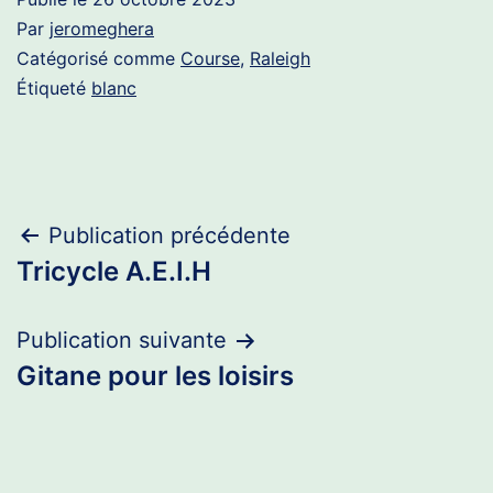
Par
jeromeghera
Catégorisé comme
Course
,
Raleigh
Étiqueté
blanc
Navigation
Publication précédente
Tricycle A.E.I.H
de
l’article
Publication suivante
Gitane pour les loisirs