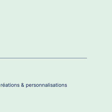
réations & personnalisations
r
u