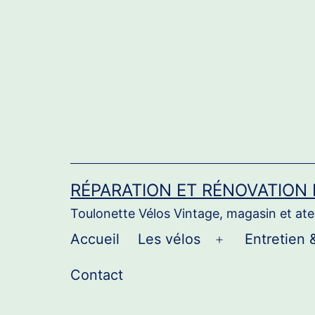
Aller
au
contenu
RÉPARATION ET RÉNOVATION
Toulonette Vélos Vintage, magasin et atel
Accueil
Les vélos
Entretien 
Ouvrir
le
Contact
menu