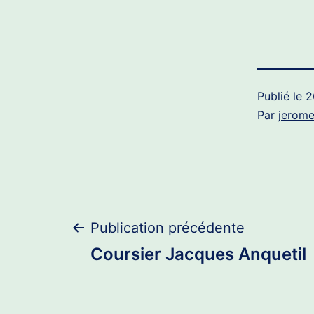
Publié le
2
Par
jerom
Navigation
Publication précédente
Coursier Jacques Anquetil
de