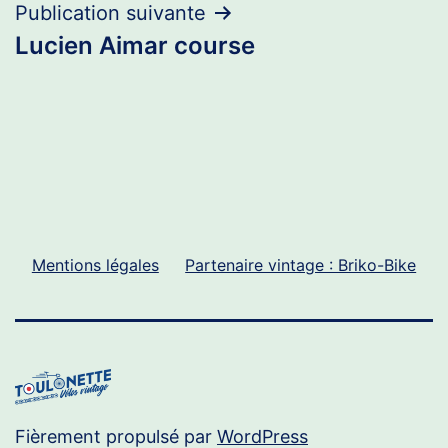
l’article
Publication suivante
Lucien Aimar course
Mentions légales
Partenaire vintage : Briko-Bike
Fièrement propulsé par
WordPress