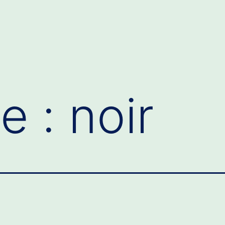
te :
noir