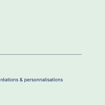
réations & personnalisations
r
u