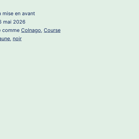
n mise en avant
6 mai 2026
sé comme
Colnago
,
Course
aune
,
noir