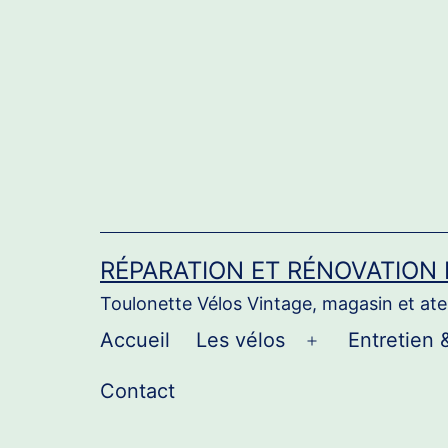
Aller
au
contenu
RÉPARATION ET RÉNOVATION
Toulonette Vélos Vintage, magasin et atel
Accueil
Les vélos
Entretien 
Ouvrir
le
Contact
menu