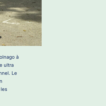
olnago à
e ultra
nnel. Le
en
 les