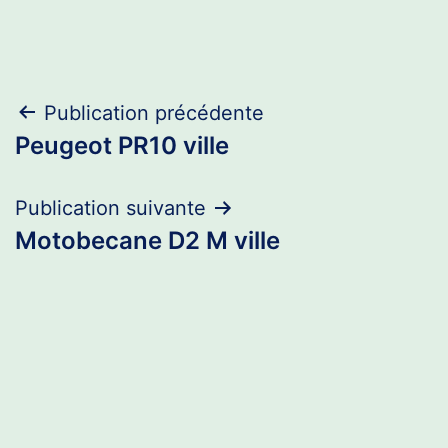
Navigation
Publication précédente
Peugeot PR10 ville
de
l’article
Publication suivante
Motobecane D2 M ville