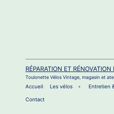
Aller
au
contenu
RÉPARATION ET RÉNOVATION
Toulonette Vélos Vintage, magasin et atel
Accueil
Les vélos
Entretien 
Ouvrir
le
Contact
menu