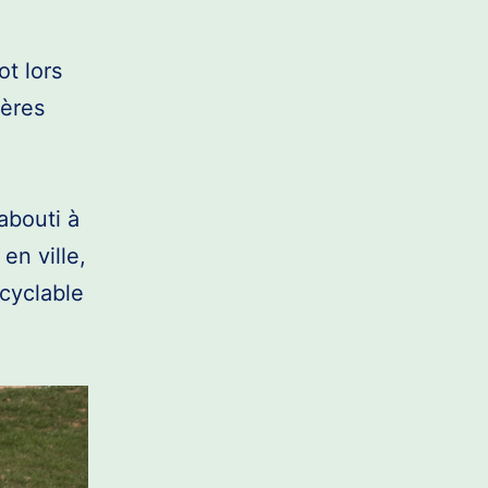
ot lors
ières
abouti à
en ville,
 cyclable