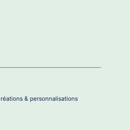
réations & personnalisations
r
u