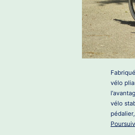
Fabriqué
vélo pli
l’avanta
vélo sta
pédalier
Poursuiv