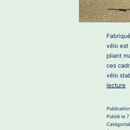
Fabriqué
vélo est
pliant m
ces cadr
vélo sta
P
lecture
N
5
Publicatio
1
Publié le
7
Catégori