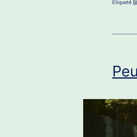
Étiqueté
B
Peu