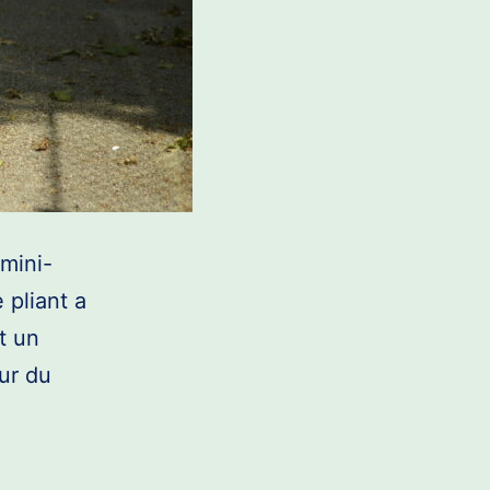
mini-
 pliant a
t un
eur du