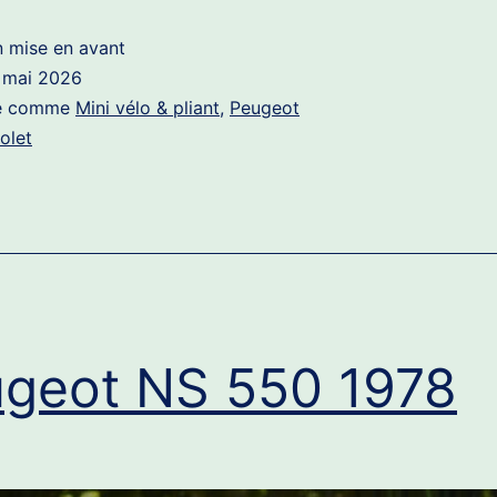
550
n mise en avant
1975
 mai 2026
sé comme
Mini vélo & pliant
,
Peugeot
iolet
geot NS 550 1978