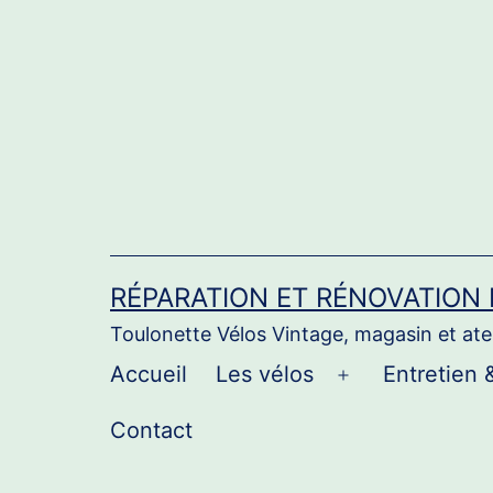
Aller
au
contenu
RÉPARATION ET RÉNOVATION
Toulonette Vélos Vintage, magasin et atel
Accueil
Les vélos
Entretien 
Ouvrir
le
Contact
menu