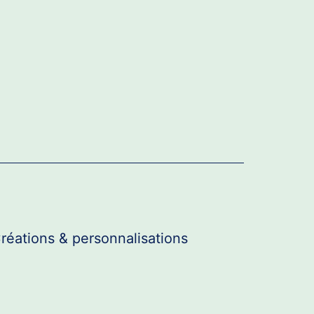
réations & personnalisations
r
u