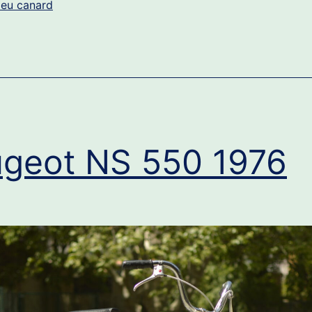
leu canard
geot NS 550 1976