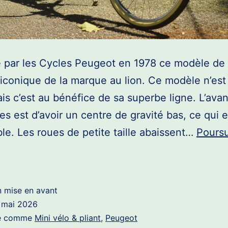
 par les Cycles Peugeot en 1978 ce modèle de 
 iconique de la marque au lion. Ce modèle n’est
ais c’est au bénéfice de sa superbe ligne. L’ava
es est d’avoir un centre de gravité bas, ce qui e
ble. Les roues de petite taille abaissent…
Poursu
eugeot
S
50
n mise en avant
978
 mai 2026
sé comme
Mini vélo & pliant
,
Peugeot