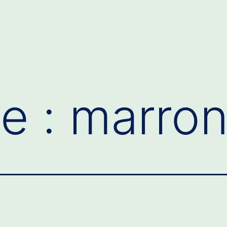
te :
marro