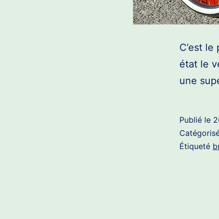
C’est le
état le 
une supe
Publié le
2
Catégori
Étiqueté
b