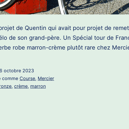
 projet de Quentin qui avait pour projet de reme
vélo de son grand-père. Un Spécial tour de Fran
rbe robe marron-crème plutôt rare chez Mercie
6 octobre 2023
sé comme
Course
,
Mercier
ronze
,
crème
,
marron