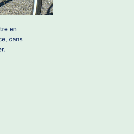
ttre en
ce, dans
r.