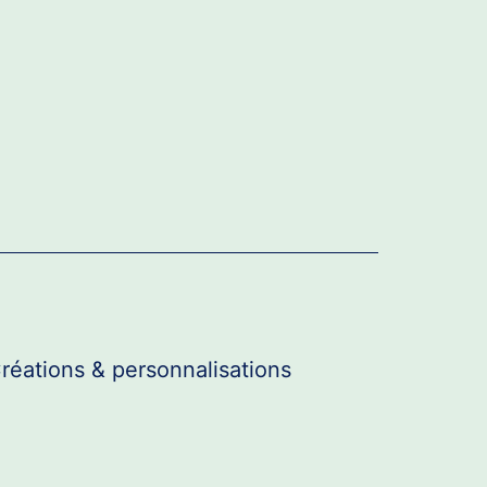
réations & personnalisations
r
u