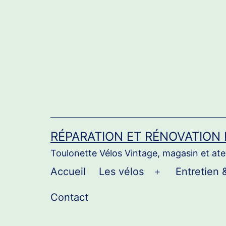
Aller
au
contenu
RÉPARATION ET RÉNOVATION
Toulonette Vélos Vintage, magasin et atel
Accueil
Les vélos
Entretien 
Ouvrir
le
Contact
menu