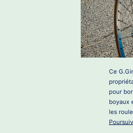
Ce G.Gin
propriét
pour bon
boyaux e
les roul
Poursuiv