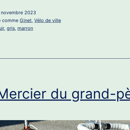
 novembre 2023
sé comme
Ginet
,
Vélo de ville
uir
,
gris
,
marron
Mercier du grand-p