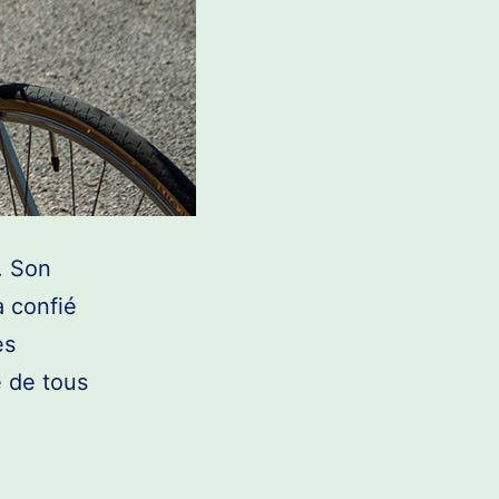
. Son
a confié
es
 de tous