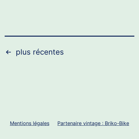
Pagination
plus récentes
des
publications
Mentions légales
Partenaire vintage : Briko-Bike