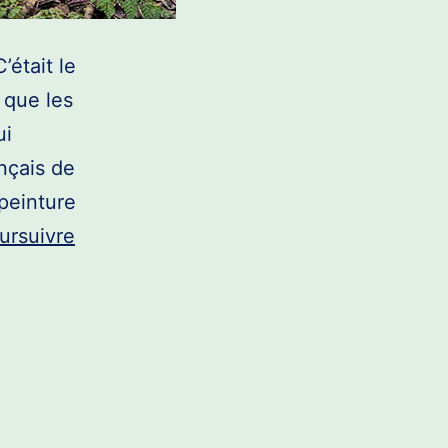
’était le
 que les
ui
nçais de
 peinture
ursuivre