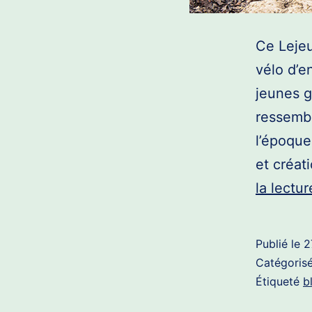
Ce Lejeu
vélo d’e
jeunes g
ressembl
l’époque
et créat
la lectur
Publié le
2
Catégori
Étiqueté
b