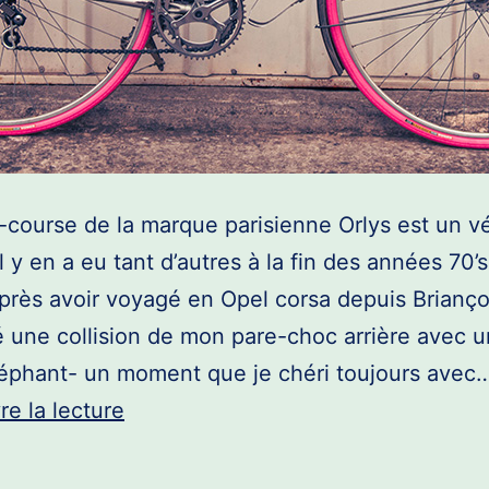
course de la marque parisienne Orlys est un v
 y en a eu tant d’autres à la fin des années 70’s.
après avoir voyagé en Opel corsa depuis Brianço
 une collision de mon pare-choc arrière avec u
éphant- un moment que je chéri toujours avec
Orlys
re la lecture
en
mode