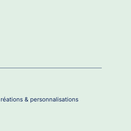
réations & personnalisations
r
u