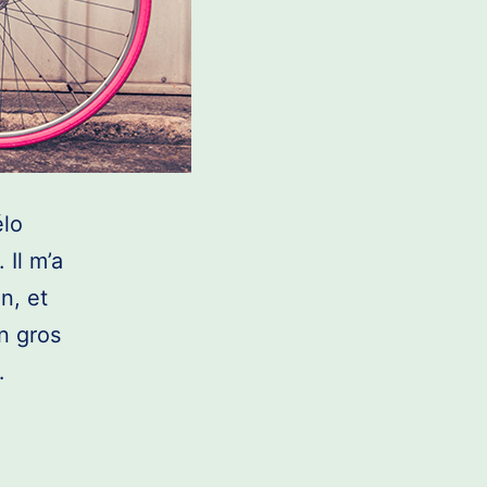
élo
 Il m’a
n, et
n gros
…