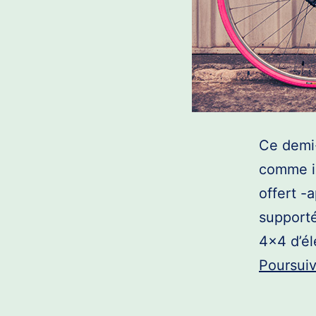
Ce demi-
comme il
offert -
supporté
4×4 d’él
Poursuiv