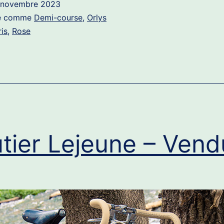
 novembre 2023
sakura
sé comme
Demi-course
,
Orlys
ris
,
Rose
tier Lejeune – Vend