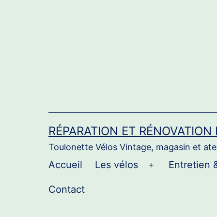
Aller
au
contenu
RÉPARATION ET RÉNOVATION
Toulonette Vélos Vintage, magasin et atel
Accueil
Les vélos
Entretien 
Ouvrir
le
Contact
menu