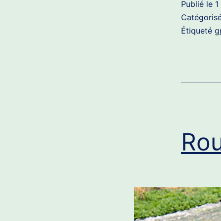
Publié le
1
Catégori
Étiqueté
g
Rou