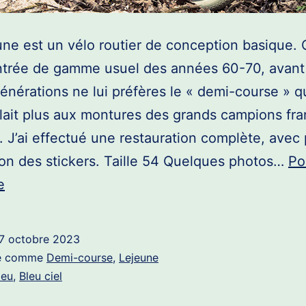
ne est un vélo routier de conception basique. C
ntrée de gamme usuel des années 60-70, avant
énérations ne lui préfères le « demi-course » q
ait plus aux montures des grands campions fra
. J’ai effectué une restauration complète, avec
ion des stickers. Taille 54 Quelques photos…
Po
Routier
e
Lejeune
–
7 octobre 2023
Vendu
sé comme
Demi-course
,
Lejeune
leu
,
Bleu ciel