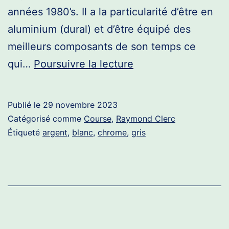
années 1980’s. Il a la particularité d’être en
aluminium (dural) et d’être équipé des
meilleurs composants de son temps ce
Raymond
qui…
Poursuivre la lecture
Clerc
Alu
Publié le
29 novembre 2023
artisanal
Catégorisé comme
Course
,
Raymond Clerc
Étiqueté
argent
,
blanc
,
chrome
,
gris