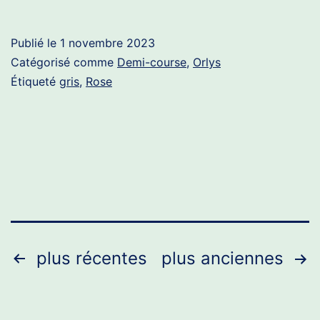
en
mode
Publié le
1 novembre 2023
sakura
Catégorisé comme
Demi-course
,
Orlys
Étiqueté
gris
,
Rose
Pagination
plus récentes
plus anciennes
des